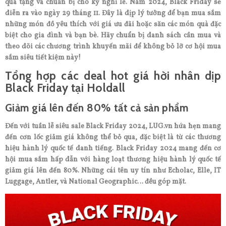
quà tặng và chuẩn bị cho kỳ nghỉ lễ. Năm 2024, Black Friday sẽ
diễn ra vào ngày 29 tháng 11. Đây là dịp lý tưởng để bạn mua sắm
những món đồ yêu thích với giá ưu đãi hoặc săn các món quà đặc
biệt cho gia đình và bạn bè. Hãy chuẩn bị danh sách cần mua và
theo dõi các chương trình khuyến mãi để không bỏ lỡ cơ hội mua
sắm siêu tiết kiệm này!
Tổng hợp các deal hot giá hời nhân dịp
Black Friday tại Holdall
Giảm giá lên đến 80% tất cả sản phẩm
Đến với tuần lễ siêu sale Black Friday 2024, LUG.vn hứa hẹn mang
đến cơn lốc giảm giá không thể bỏ qua, đặc biệt là từ các thương
hiệu hành lý quốc tế danh tiếng. Black Friday 2024 mang đến cơ
hội mua sắm hấp dẫn với hàng loạt thương hiệu hành lý quốc tế
giảm giá lên đến 80%. Những cái tên uy tín như Echolac, Elle, IT
Luggage, Antler, và National Geographic… đều góp mặt.