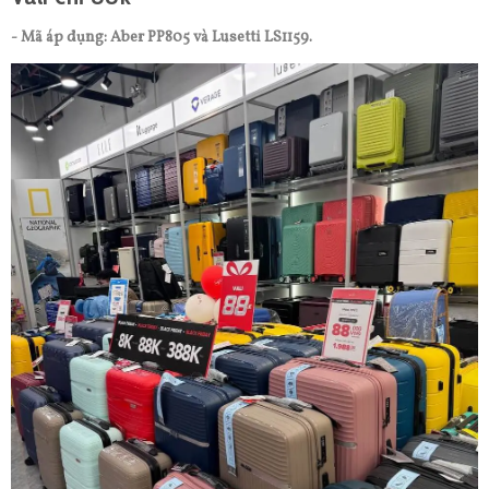
- Mã áp dụng: Aber PP805 và Lusetti LS1159.