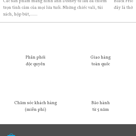
Các sản phẩm mang hình ảnh Disney từ lâu đã chiếm
Black Frida
trọn tình cảm của mọi lứa tuổi. Những chiếc vali, túi
đây là thời
xách, hộp bút,......
Phân phối
Giao hàng
độc quyền
toàn quốc
Chăm sóc khách hàng
Bảo hành
(miễn phí)
từ 5 năm