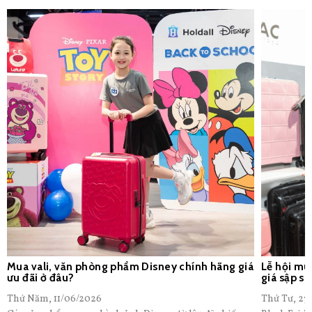
Mua vali, văn phòng phẩm Disney chính hãng giá
Lễ hội mu
ưu đãi ở đâu?
giá sập s
Thứ Năm, 11/06/2026
Thứ Tư, 27/