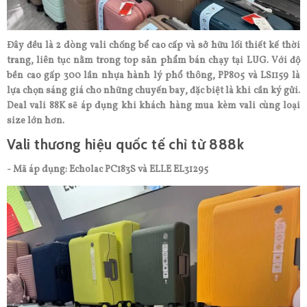
Đây đều là 2 dòng vali chống bể cao cấp và sở hữu lối thiết kế thời
trang, liên tục nằm trong top sản phẩm bán chạy tại LUG. Với độ
bền cao gấp 300 lần nhựa hành lý phổ thông, PP805 và LS1159 là
lựa chọn sáng giá cho những chuyến bay, đặc biệt là khi cần ký gửi.
Deal vali 88K sẽ áp dụng khi khách hàng mua kèm vali cùng loại
size lớn hơn.
Vali thương hiệu quốc tế chỉ từ 888k
- Mã áp dụng: Echolac PC183S và ELLE EL31295