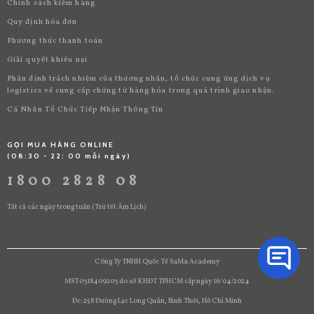
Chính sách kiểm hàng
Quy định hóa đơn
Phương thức thanh toán
Giải quyết khiếu nại
Phân định trách nhiệm của thương nhân, tổ chức cung ứng dịch vụ
logistics về cung cấp chứng từ hàng hóa trong quá trình giao nhận.
Cá Nhân Tổ Chức Tiếp Nhận Thông Tin
GỌI MUA HÀNG ONLINE
(08:30 - 22: 00 mỗi ngày)
1800 2828 08
Tất cả các ngày trong tuần (Trừ tết Âm Lịch)
Công Ty TNHH Quốc Tế SaMa Academy
MST:0318409203 do sở KHĐT TPHCM cấp ngày 16/04/2024
Đc: 258 Đường Lạc Long Quân, Bình Thới, Hồ Chí Minh