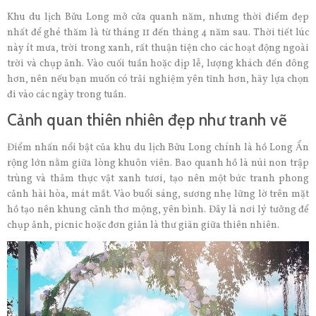
Khu du lịch Bửu Long mở cửa quanh năm, nhưng thời điểm đẹp
nhất để ghé thăm là từ tháng 11 đến tháng 4 năm sau. Thời tiết lúc
này ít mưa, trời trong xanh, rất thuận tiện cho các hoạt động ngoài
trời và chụp ảnh. Vào cuối tuần hoặc dịp lễ, lượng khách đến đông
hơn, nên nếu bạn muốn có trải nghiệm yên tĩnh hơn, hãy lựa chọn
đi vào các ngày trong tuần.
Cảnh quan thiên nhiên đẹp như tranh vẽ
Điểm nhấn nổi bật của khu du lịch Bửu Long chính là hồ Long Ẩn
rộng lớn nằm giữa lòng khuôn viên. Bao quanh hồ là núi non trập
trùng và thảm thực vật xanh tươi, tạo nên một bức tranh phong
cảnh hài hòa, mát mắt. Vào buổi sáng, sương nhẹ lững lờ trên mặt
hồ tạo nên khung cảnh thơ mộng, yên bình. Đây là nơi lý tưởng để
chụp ảnh, picnic hoặc đơn giản là thư giãn giữa thiên nhiên.