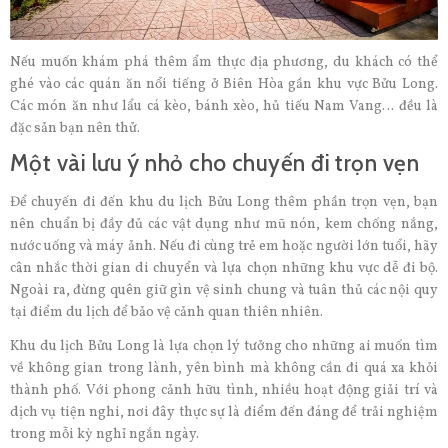
Nếu muốn khám phá thêm ẩm thực địa phương, du khách có thể
ghé vào các quán ăn nổi tiếng ở Biên Hòa gần khu vực Bửu Long.
Các món ăn như lẩu cá kèo, bánh xèo, hủ tiếu Nam Vang… đều là
đặc sản bạn nên thử.
Một vài lưu ý nhỏ cho chuyến đi trọn vẹn
Để chuyến đi đến khu du lịch Bửu Long thêm phần trọn vẹn, bạn
nên chuẩn bị đầy đủ các vật dụng như mũ nón, kem chống nắng,
nước uống và máy ảnh. Nếu đi cùng trẻ em hoặc người lớn tuổi, hãy
cân nhắc thời gian di chuyển và lựa chọn những khu vực dễ đi bộ.
Ngoài ra, đừng quên giữ gìn vệ sinh chung và tuân thủ các nội quy
tại điểm du lịch để bảo vệ cảnh quan thiên nhiên.
Khu du lịch Bửu Long là lựa chọn lý tưởng cho những ai muốn tìm
về không gian trong lành, yên bình mà không cần đi quá xa khỏi
thành phố. Với phong cảnh hữu tình, nhiều hoạt động giải trí và
dịch vụ tiện nghi, nơi đây thực sự là điểm đến đáng để trải nghiệm
trong mỗi kỳ nghỉ ngắn ngày.