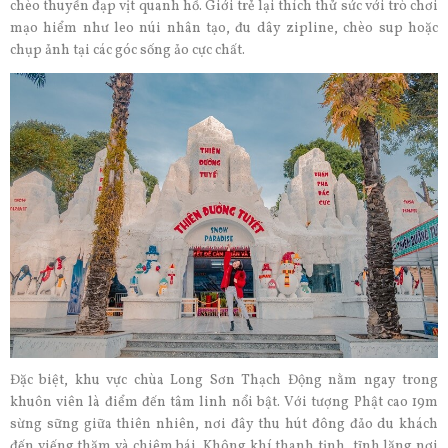
chèo thuyền đạp vịt quanh hồ. Giới trẻ lại thích thử sức với trò chơi
mạo hiểm như leo núi nhân tạo, đu dây zipline, chèo sup hoặc
chụp ảnh tại các góc sống ảo cực chất.
Đặc biệt, khu vực chùa Long Sơn Thạch Động nằm ngay trong
khuôn viên là điểm đến tâm linh nổi bật. Với tượng Phật cao 19m
sừng sững giữa thiên nhiên, nơi đây thu hút đông đảo du khách
đến viếng thăm và chiêm bái. Không khí thanh tịnh, tĩnh lặng nơi