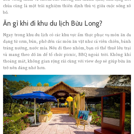
chùa cũng là một trải nghiệm thiền định thú vị giữa cuộc sống xô
bồ.
Ăn gì khi đi khu du lịch Bửu Long?
Ngay trong khu du lịch có các khu vực ẩm thực phục vụ món ăn đa
dạng từ cơm, bún, phở đến các món ăn vặt như cá viên chiên, bánh
tráng nướng, nước mía. Nếu đi theo nhóm, bạn có thể thuê lều trại
và mang theo đồ ăn để tổ chức picnic, BBQ ngoài trời. Không khí
thoáng mát, không gian rộng rãi cùng với view đẹp sẽ giúp bữa ăn
trở nên đáng nhớ hơn.