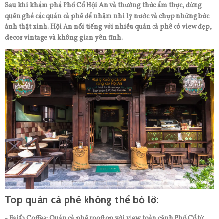
Sau khi khám phá Phố Cổ Hội An và thưởng thức ẩm thực, đừng
quên ghé các quán cà phê để nhâm nhi ly nước và chụp những bức
ảnh thật xinh. Hội An nổi tiếng với nhiều quán cà phê có view đẹp,
decor vintage và không gian yên tĩnh.
Top quán cà phê không thể bỏ lỡ:
- Faifo Coffee: Quán cà phê rooftop với view toàn cảnh Phố Cổ từ