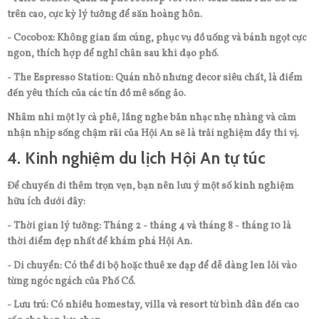
trên cao, cực kỳ lý tưởng để săn hoàng hôn.
- Cocobox: Không gian ấm cúng, phục vụ đồ uống và bánh ngọt cực
ngon, thích hợp để nghỉ chân sau khi dạo phố.
- The Espresso Station: Quán nhỏ nhưng decor siêu chất, là điểm
đến yêu thích của các tín đồ mê sống ảo.
Nhâm nhi một ly cà phê, lắng nghe bản nhạc nhẹ nhàng và cảm
nhận nhịp sống chậm rãi của Hội An sẽ là trải nghiệm đầy thi vị.
4. Kinh nghiệm du lịch Hội An tự túc
Để chuyến đi thêm trọn vẹn, bạn nên lưu ý một số kinh nghiệm
hữu ích dưới đây:
- Thời gian lý tưởng: Tháng 2 - tháng 4 và tháng 8 - tháng 10 là
thời điểm đẹp nhất để khám phá Hội An.
- Di chuyển: Có thể đi bộ hoặc thuê xe đạp để dễ dàng len lỏi vào
từng ngóc ngách của Phố Cổ.
- Lưu trú: Có nhiều homestay, villa và resort từ bình dân đến cao