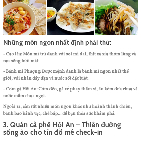
Những món ngon nhất định phải thử:
- Cao lầu: Món mì trứ danh với sợi mì dai, thịt xá xíu thơm lừng và
rau sống tươi mát.
- Bánh mì Phượng: Được mệnh danh là bánh mì ngon nhất thế
giới, với nhân đầy đặn và nước sốt đặc biệt.
- Cơm gà Hội An: Cơm dẻo, gà xé phay thấm vị, ăn kèm dưa chua và
nước mắm chua ngọt.
Ngoài ra, còn rất nhiều món ngon khác như hoành thánh chiên,
bánh bao bánh vạc, chè bắp... để bạn thỏa sức khám phá.
3. Quán cà phê Hội An – Thiên đường
sống ảo cho tín đồ mê check-in