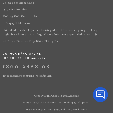
Chính sách kiểm hàng
Quy định hóa đơn
Phương thức thanh toán
Giải quyết khiếu nại
Phân định trách nhiệm của thương nhân, tổ chức cung ứng dịch vụ
logistics về cung cấp chứng từ hàng hóa trong quá trình giao nhận.
Cá Nhân Tổ Chức Tiếp Nhận Thông Tin
GỌI MUA HÀNG ONLINE
(08:30 - 22: 00 mỗi ngày)
1800 2828 08
Tất cả các ngày trong tuần (Trừ tết Âm Lịch)
Công Ty TNHH Quốc Tế SaMa Academy
MST:0318409203 do sở KHĐT TPHCM cấp ngày 16/04/2024
Đc: 258 Đường Lạc Long Quân, Bình Thới, Hồ Chí Minh