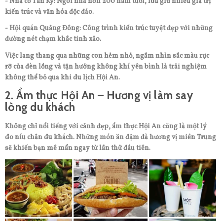
- Nhà cổ Tấn Ký: Ngôi nhà hơn 200 năm tuổi, lưu giữ nhiều giá trị
kiến trúc và văn hóa độc đáo.
- Hội quán Quảng Đông: Công trình kiến trúc tuyệt đẹp với những
đường nét chạm khắc tinh xảo.
Việc lang thang qua những con hẻm nhỏ, ngắm nhìn sắc màu rực
rỡ của đèn lồng và tận hưởng không khí yên bình là trải nghiệm
không thể bỏ qua khi du lịch Hội An.
2. Ẩm thực Hội An – Hương vị làm say
lòng du khách
Không chỉ nổi tiếng với cảnh đẹp, ẩm thực Hội An cũng là một lý
do níu chân du khách. Những món ăn đậm đà hương vị miền Trung
sẽ khiến bạn mê mẩn ngay từ lần thử đầu tiên.