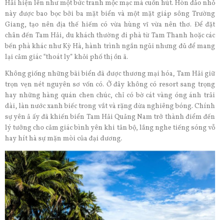
Hải hiện lên như một bức tranh mộc mạc mà cuốn hút. Hòn đảo nhỏ
này được bao bọc bởi ba mặt biển và một mặt giáp sông Trường
Giang, tạo nên địa thế hiếm có vừa hùng vĩ vừa nên thơ. Để đặt
chân đến Tam Hải, du khách thường đi phà từ Tam Thanh hoặc các
bến phà khác như Kỳ Hà, hành trình ngắn ngủi nhưng đủ để mang
lại cảm giác “thoát ly” khỏi phố thị ồn ã.
Không giống những bãi biển đã được thương mại hóa, Tam Hải giữ
trọn vẹn nét nguyên sơ vốn có. Ở đây không có resort sang trọng
hay những hàng quán chen chúc, chỉ có bờ cát vàng óng ánh trải
dài, làn nước xanh biếc trong vắt và rặng dừa nghiêng bóng. Chính
sự yên ả ấy đã khiến biển Tam Hải Quảng Nam trở thành điểm đến
lý tưởng cho cảm giác bình yên khi tản bộ, lắng nghe tiếng sóng vỗ
hay hít hà sự mặn mòi của đại dương.