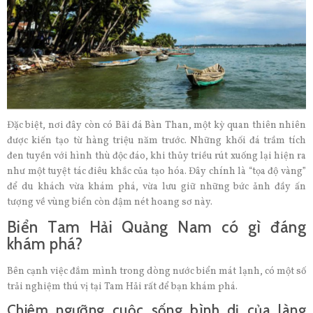
Đặc biệt, nơi đây còn có Bãi đá Bàn Than, một kỳ quan thiên nhiên
được kiến tạo từ hàng triệu năm trước. Những khối đá trầm tích
đen tuyền với hình thù độc đáo, khi thủy triều rút xuống lại hiện ra
như một tuyệt tác điêu khắc của tạo hóa. Đây chính là “tọa độ vàng”
để du khách vừa khám phá, vừa lưu giữ những bức ảnh đầy ấn
tượng về vùng biển còn đậm nét hoang sơ này.
Biển Tam Hải Quảng Nam có gì đáng
khám phá?
Bên cạnh việc đắm mình trong dòng nước biển mát lạnh, có một số
trải nghiệm thú vị tại Tam Hải rất để bạn khám phá.
Chiêm ngưỡng cuộc sống bình dị của làng