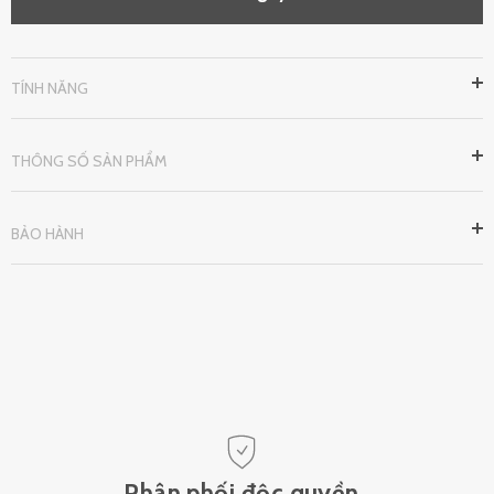
TÍNH NĂNG
THÔNG SỐ SẢN PHẨM
BẢO HÀNH
Phân phối độc quyền