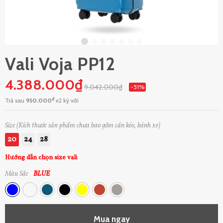
Vali Voja PP12
4.388.000₫
9.042.000₫
-51%
đ
Trả sau
950.000
x2 kỳ với
Size (Kích thước sản phẩm chưa bao gồm cần kéo, bánh xe)
20
24
28
Hướng dẫn chọn size vali
Màu Sắc
BLUE
Mua ngay