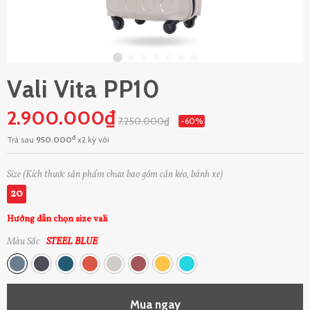
Vali Vita PP10
2.900.000₫
7.250.000₫
-60%
đ
Trả sau
950.000
x2 kỳ với
Size (Kích thước sản phẩm chưa bao gồm cần kéo, bánh xe)
20
Hướng dẫn chọn size vali
Màu Sắc
STEEL BLUE
Mua ngay