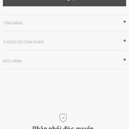
TÍNH NĂNG
THÔNG SỐ SẢN PHẨM
BẢO HÀNH
Phân phối độc quyền