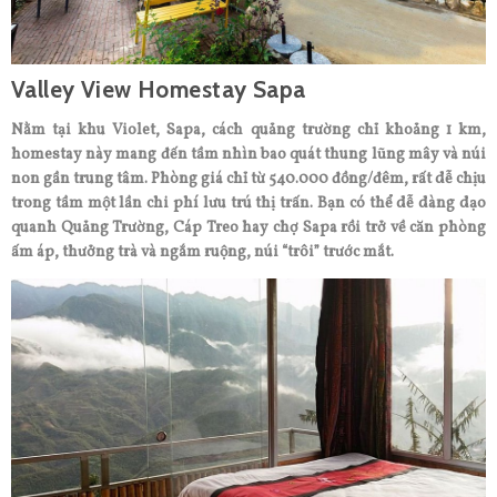
Valley View Homestay Sapa
Nằm tại khu Violet, Sapa, cách quảng trường chỉ khoảng 1 km,
homestay này mang đến tầm nhìn bao quát thung lũng mây và núi
non gần trung tâm. Phòng giá chỉ từ 540.000 đồng/đêm, rất dễ chịu
trong tầm một lần chi phí lưu trú thị trấn. Bạn có thể dễ dàng dạo
quanh Quảng Trường, Cáp Treo hay chợ Sapa rồi trở về căn phòng
ấm áp, thưởng trà và ngắm ruộng, núi “trôi” trước mắt.