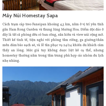
Mây Núi Homestay Sapa
Cách trạm cáp treo Fansipan khoảng 4,3 km, nằm ở vị trí yên tĩnh
gần Ham Rong Garden và thung lũng Mường Hoa. Điểm độc đáo ở
đây là tất cả phòng đều có ban công, sân hiên và view núi rộng mở.
Thiết kế tinh tế, tiện nghi với phòng tắm riêng, ga giường/chăn
mền đảm bảo sạch sẽ, và lễ tân phục vụ 24/24 khiến du khách cảm
thấy an lòng. Mức giá tuy không được liệt kê cụ thể, nhưng
homestay thường nằm trong tầm trung phù hợp các nhóm du lịch
nhẹ nhàng.