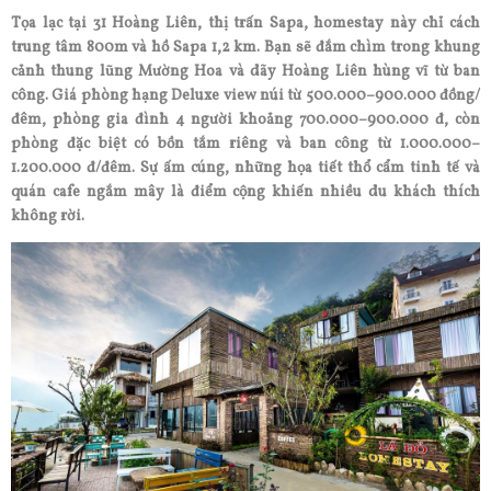
Tọa lạc tại 31 Hoàng Liên, thị trấn Sapa, homestay này chỉ cách
trung tâm 800m và hồ Sapa 1,2 km. Bạn sẽ đắm chìm trong khung
cảnh thung lũng Mường Hoa và dãy Hoàng Liên hùng vĩ từ ban
công. Giá phòng hạng Deluxe view núi từ 500.000–900.000 đồng/
đêm, phòng gia đình 4 người khoảng 700.000–900.000 đ, còn
phòng đặc biệt có bồn tắm riêng và ban công từ 1.000.000–
1.200.000 đ/đêm. Sự ấm cúng, những họa tiết thổ cẩm tinh tế và
quán cafe ngắm mây là điểm cộng khiến nhiều du khách thích
không rời.