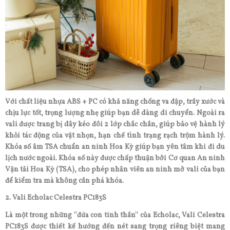
Với chất liệu nhựa ABS + PC có khả năng chống va đập, trầy xước và
chịu lực tốt, trọng lượng nhẹ giúp bạn dễ dàng di chuyển. Ngoài ra
vali được trang bị dây kéo đôi 2 lớp chắc chắn, giúp bảo vệ hành lý
khỏi tác động của vật nhọn, hạn chế tình trạng rạch trộm hành lý.
Khóa số âm TSA chuẩn an ninh Hoa Kỳ giúp bạn yên tâm khi đi du
lịch nước ngoài. Khóa số này được chấp thuận bởi Cơ quan An ninh
Vận tải Hoa Kỳ (TSA), cho phép nhân viên an ninh mở vali của bạn
để kiểm tra mà không cần phá khóa.
2. Vali Echolac Celestra PC183S
Là một trong những ''đứa con tinh thần'' của Echolac, Vali Celestra
PC183S được thiết kế hướng đến nét sang trọng riêng biệt mang