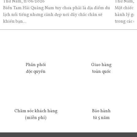
Thứ Năm, 11/06/2026
Thứ Năm, 1
Biển Tam Hải Quảng Nam tuy chưa phải là địa điểm du
Một chiếc v
lịch nổi tiếng nhưng cảnh đẹp nơi đây chắc chắn sẽ
hành lý gọ
khiến bạn...
trong các c
Phân phối
Giao hàng
độc quyền
toàn quốc
Chăm sóc khách hàng
Bảo hành
(miễn phí)
từ 5 năm