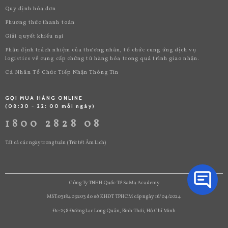
Quy định hóa đơn
Phương thức thanh toán
Giải quyết khiếu nại
Phân định trách nhiệm của thương nhân, tổ chức cung ứng dịch vụ
logistics về cung cấp chứng từ hàng hóa trong quá trình giao nhận.
Cá Nhân Tổ Chức Tiếp Nhận Thông Tin
GỌI MUA HÀNG ONLINE
(08:30 - 22: 00 mỗi ngày)
1800 2828 08
Tất cả các ngày trong tuần (Trừ tết Âm Lịch)
Công Ty TNHH Quốc Tế SaMa Academy
MST:0318409203 do sở KHĐT TPHCM cấp ngày 16/04/2024
Đc: 258 Đường Lạc Long Quân, Bình Thới, Hồ Chí Minh