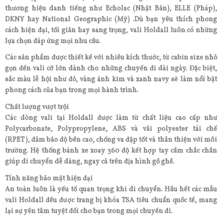
thương hiệu danh tiếng như Echolac (Nhật Bản), ELLE (Pháp),
DKNY hay National Geographic (Mỹ) .Dù bạn yêu thích phong
cách hiện đại, tối giản hay sang trọng, vali Holdall luôn có những
lựa chọn đáp ứng mọi nhu cầu.
Các sản phẩm được thiết kế với nhiều kích thước, từ cabin size nhỏ
gọn đến vali cỡ lớn dành cho những chuyến đi dài ngày. Đặc biệt,
sắc màu lễ hội như đỏ, vàng ánh kim và xanh navy sẽ làm nổi bật
phong cách của bạn trong mọi hành trình.
Chất lượng vượt trội
Các dòng vali tại Holdall được làm từ chất liệu cao cấp như
Polycarbonate, Polypropylene, ABS và vải polyester tái chế
(RPET), đảm bảo độ bền cao, chống va đập tốt và thân thiện với môi
trường. Hệ thống bánh xe xoay 360 độ kết hợp tay cầm chắc chắn
giúp di chuyển dễ dàng, ngay cả trên địa hình gồ ghề.
Tính năng bảo mật hiện đại
An toàn luôn là yếu tố quan trọng khi di chuyển. Hầu hết các mẫu
vali Holdall đều được trang bị khóa TSA tiêu chuẩn quốc tế, mang
lại sự yên tâm tuyệt đối cho bạn trong mọi chuyến đi.