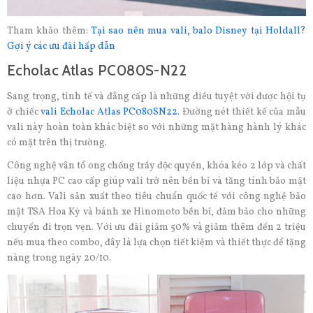
Tham khảo thêm:
Tại sao nên mua vali, balo Disney tại Holdall?
Gợi ý các ưu đãi hấp dẫn
Echolac Atlas PC080S-N22
Sang trọng, tinh tế và đẳng cấp là những điều tuyệt vời được hội tụ
ở chiếc
vali Echolac Atlas PC080SN22
. Đường nét thiết kế của mẫu
vali này hoàn toàn khác biệt so với những mặt hàng hành lý khác
có mặt trên thị trường.
Công nghệ vân tổ ong chống trầy độc quyền, khóa kéo 2 lớp và chất
liệu nhựa PC cao cấp giúp vali trở nên bền bỉ và tăng tính bảo mật
cao hơn. Vali sản xuất theo tiêu chuẩn quốc tế với công nghệ bảo
mật TSA Hoa Kỳ và bánh xe Hinomoto bền bỉ, đảm bảo cho những
chuyến đi trọn vẹn. Với ưu đãi giảm 50% và giảm thêm đến 2 triệu
nếu mua theo combo, đây là lựa chọn tiết kiệm và thiết thực để tặng
nàng trong ngày 20/10.