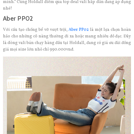
mình.” Cùng Holdall điểm qua top deal vali hấp dẫn đang áp dụng
nhé!
Aber PP02
Với cấu tạo chống bể vỡ vượt trội,
Aber PP02
là một lựa chọn hoàn
hảo cho những cô nàng thường đi xa hoặc mang nhiều đồ đạc. Đây
là dòng vali bán chạy hàng đầu tại Holdall, đang có giá ưu đãi đồng
giá mọi size lớn nhỏ chỉ 990.000vnđ.