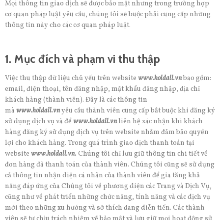
Mọi thông tin giao dịch sẽ được bảo mật nhưng trong trường hợp
cơ quan pháp luật yêu cầu, chúng tôi sẽ buộc phải cung cấp những
thông tin này cho các cơ quan pháp luật.
1. Mục đích và phạm vi thu thập
Việc thu thập dữ liệu chủ yếu trên website
www.holdall.vn
bao gồm:
email, điện thoại, tên đăng nhập, mật khẩu đăng nhập, địa chỉ
khách hàng (thành viên). Đây là các thông tin
mà
www.holdall.vn
yêu cầu thành viên cung cấp bắt buộc khi đăng ký
sử dụng dịch vụ và để
www.holdall.vn
liên hệ xác nhận khi khách
hàng đăng ký sử dụng dịch vụ trên website nhằm đảm bảo quyền
lợi cho khách hàng. Trong quá trình giao dịch thanh toán tại
website
www.holdall.vn.
Chúng tôi chỉ lưu giữ thông tin chi tiết về
đơn hàng đã thanh toán của thành viên. Chúng tôi cũng sẽ sử dụng
cả thông tin nhận diện cá nhân của thành viên để gia tăng khả
năng đáp ứng của Chúng tôi về phương diện các Trang và Dịch Vụ,
cũng như về phát triển những chức năng, tính năng và các dịch vụ
mới theo những xu hướng và sở thích đang diễn tiến. Các thành
viên sẽ tự chịu trách nhiệm về bảo mật và lưu giữ mọi hoạt động sử